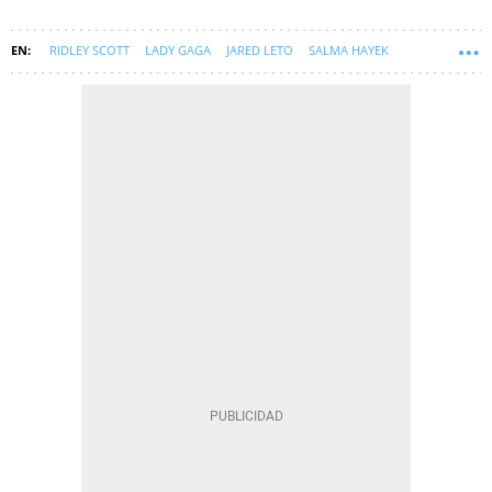
RIDLEY SCOTT
LADY GAGA
JARED LETO
SALMA HAYEK
JEREMY IRONS
GUCCI