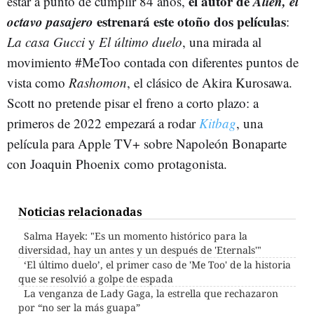
el autor de
Alien, el
estar a punto de cumplir 84 años,
octavo pasajero
estrenará este otoño dos películas
:
La casa Gucci
y
El último duelo
, una mirada al
movimiento #MeToo contada con diferentes puntos de
vista como
Rashomon
, el clásico de Akira Kurosawa.
Scott no pretende pisar el freno a corto plazo: a
primeros de 2022 empezará a rodar
Kitbag
, una
película para Apple TV+ sobre Napoleón Bonaparte
con Joaquin Phoenix como protagonista.
Noticias relacionadas
Salma Hayek: "Es un momento histórico para la
diversidad, hay un antes y un después de 'Eternals'"
‘El último duelo’, el primer caso de 'Me Too' de la historia
que se resolvió a golpe de espada
La venganza de Lady Gaga, la estrella que rechazaron
por “no ser la más guapa”