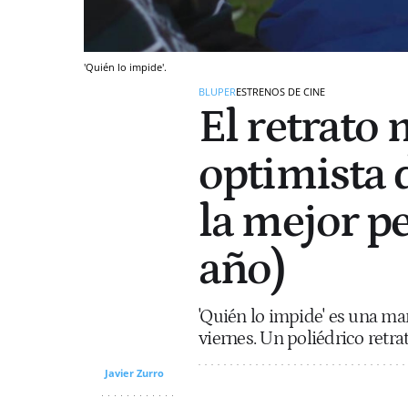
'Quién lo impide'.
BLUPER
ESTRENOS DE CINE
El retrato
optimista d
la mejor pe
año)
'Quién lo impide' es una mar
viernes. Un poliédrico retra
Javier Zurro