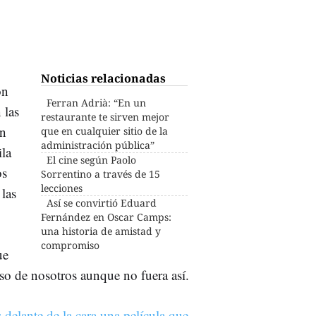
Noticias relacionadas
on
Ferran Adrià: “En un
 las
restaurante te sirven mejor
en
que en cualquier sitio de la
administración pública”
ila
El cine según Paolo
os
Sorrentino a través de 15
lecciones
 las
Así se convirtió Eduard
Fernández en Oscar Camps:
una historia de amistad y
compromiso
ue
so de nosotros aunque no fuera así.
delante de la cara una película que