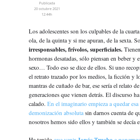
Publicada
20 octubre 2021
12:44h
Los adolescentes son los culpables de la cuarta
ola, de la quinta y si me apuran, de la sexta. S
irresponsables, frívolos, superficiales.
Tienen
hormonas desatadas, sólo piensan en beber y 
sexo… Todo eso se dice de ellos. Si uno recop
el retrato trazado por los medios, la ficción y l
mantras de cuñado de bar, ese sería el relato de
generaciones que vienen detrás. El discurso ha
calado.
En el imaginario empieza a quedar esa
demonización absoluta
sin darnos cuenta de q
nosotros hemos sido ellos y también se decía e
Jonás Trueba
Ha tenido
que venir
a ponernos 