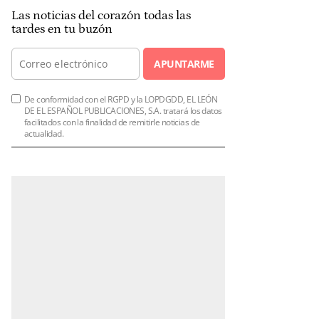
Las noticias del corazón todas las
tardes en tu buzón
APUNTARME
De conformidad con el RGPD y la LOPDGDD, EL LEÓN
DE EL ESPAÑOL PUBLICACIONES, S.A. tratará los datos
facilitados con la finalidad de remitirle noticias de
actualidad.