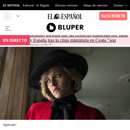
ES NOTICIA:
Editoral - El Rúgido
Últimas noticias
Mapa de noticias
Clamor inte
Brunner asegura que las fronteras impuestas por Italia
EN DIRECTO
y España tras la crisis migratoria en Ceuta "son
temporales"
‘Spencer’.