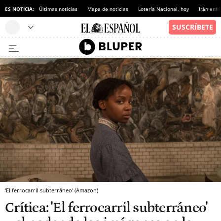
ES NOTICIA:
Últimas noticias
Mapa de noticias
Lotería Nacional, hoy
Irán enfr
'El ferrocarril subterráneo' (Amazon)
Crítica: 'El ferrocarril subterráneo'