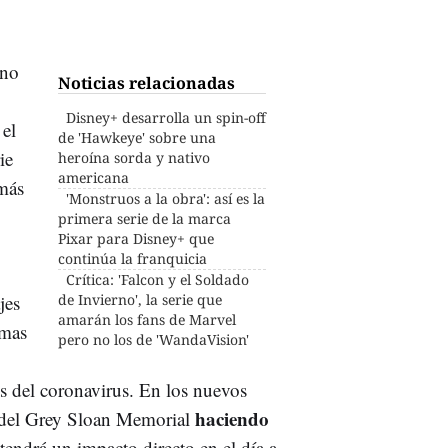
eno
Noticias relacionadas
Disney+ desarrolla un spin-off
el
de 'Hawkeye' sobre una
ie
heroína sorda y nativo
americana
 más
'Monstruos a la obra': así es la
primera serie de la marca
Pixar para Disney+ que
continúa la franquicia
Crítica: 'Falcon y el Soldado
jes
de Invierno', la serie que
amarán los fans de Marvel
amas
pero no los de 'WandaVision'
is del coronavirus. En los nuevos
haciendo
s del Grey Sloan Memorial
l tendrá un impacto directo en el día a