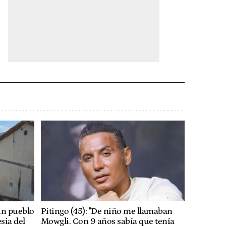
 un pueblo
Pitingo (45): "De niño me llamaban
sia del
Mowgli. Con 9 años sabía que tenía