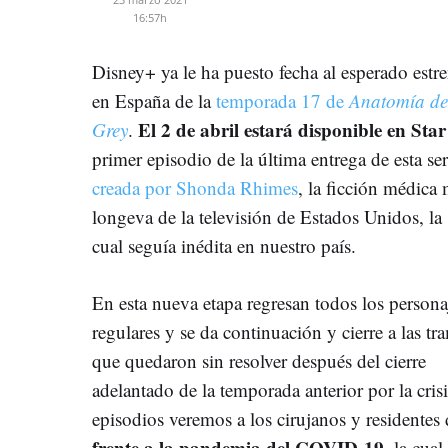
16:57h
Disney+ ya le ha puesto fecha al esperado estr
en España de la
temporada 17 de
Anatomía de
El 2 de abril estará disponible en Star
Grey
.
primer episodio de la última entrega de esta ser
creada por Shonda Rhimes
, la ficción médica
longeva de la televisión de Estados Unidos, la
cual seguía inédita en nuestro país.
En esta nueva etapa regresan todos los persona
regulares y se da continuación y cierre a las tr
que quedaron sin resolver después del cierre
adelantado de la temporada anterior por la cris
episodios veremos a los cirujanos y residente
frente a la pandemia del COVID-19
, la cua