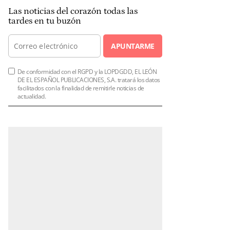
Las noticias del corazón todas las
tardes en tu buzón
APUNTARME
De conformidad con el RGPD y la LOPDGDD, EL LEÓN
DE EL ESPAÑOL PUBLICACIONES, S.A. tratará los datos
facilitados con la finalidad de remitirle noticias de
actualidad.