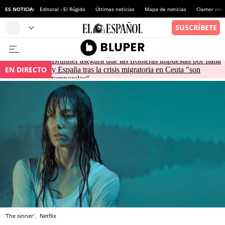
ES NOTICIA:
Editoral - El Rúgido
Últimas noticias
Mapa de noticias
Clamor inte
Brunner asegura que las fronteras impuestas por Italia
EN DIRECTO
y España tras la crisis migratoria en Ceuta "son
temporales"
'The sinner'.
Netflix