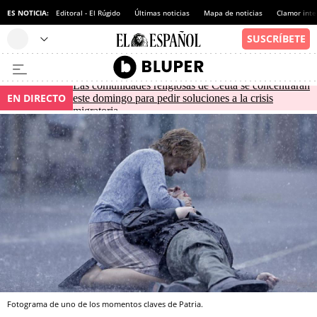
ES NOTICIA:
Editoral - El Rúgido
Últimas noticias
Mapa de noticias
Clamor inte
Las comunidades religiosas de Ceuta se concentrarán
EN DIRECTO
este domingo para pedir soluciones a la crisis
migratoria
Fotograma de uno de los momentos claves de Patria.