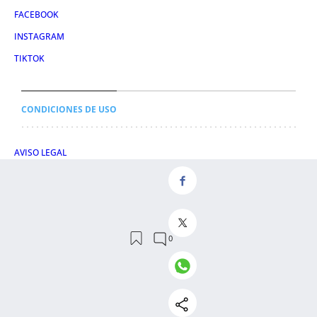
FACEBOOK
INSTAGRAM
TIKTOK
CONDICIONES DE USO
AVISO LEGAL
POLÍTICA DE PRIVACIDAD
CONDICIONES DE COMPRA
POLÍTICA DE COOKIES
AVISO DE TRANSPARENCIA
ADMINISTRACIÓN UTIQ
© 2026 El León de El Español Publicaciones S.A.