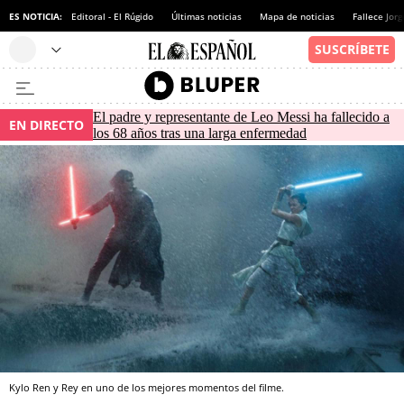
ES NOTICIA:
Editoral - El Rúgido
Últimas noticias
Mapa de noticias
Fallece Jor
El padre y representante de Leo Messi ha fallecido a
EN DIRECTO
los 68 años tras una larga enfermedad
Kylo Ren y Rey en uno de los mejores momentos del filme.