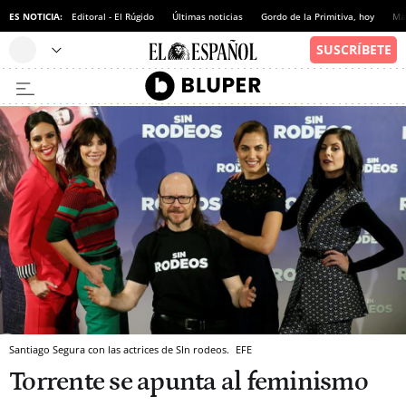
ES NOTICIA:
Editoral - El Rúgido
Últimas noticias
Gordo de la Primitiva, hoy
Ma
Santiago Segura con las actrices de SIn rodeos.
EFE
Torrente se apunta al feminismo