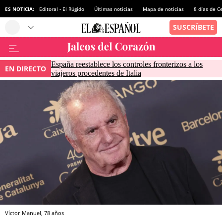
ES NOTICIA:
Editoral - El Rúgido
Últimas noticias
Mapa de noticias
8 días de C
España reestablece los controles fronterizos a los
EN DIRECTO
viajeros procedentes de Italia
Víctor Manuel, 78 años