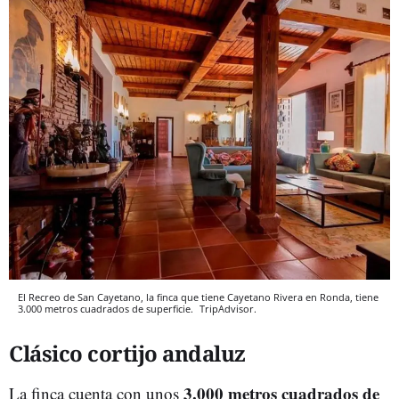
El Recreo de San Cayetano, la finca que tiene Cayetano Rivera en Ronda, tiene
3.000 metros cuadrados de superficie.
TripAdvisor.
Clásico cortijo andaluz
3.000 metros cuadrados de
La finca cuenta con unos