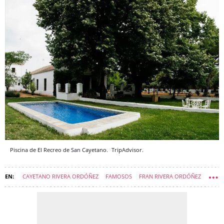
Piscina de El Recreo de San Cayetano.
TripAdvisor.
CAYETANO RIVERA ORDÓÑEZ
FAMOSOS
FRAN RIVERA ORDÓÑEZ
RONDA
MÁLAGA (PROVINCIA)
CASAS DE FAMOSOS
PUEBLOS