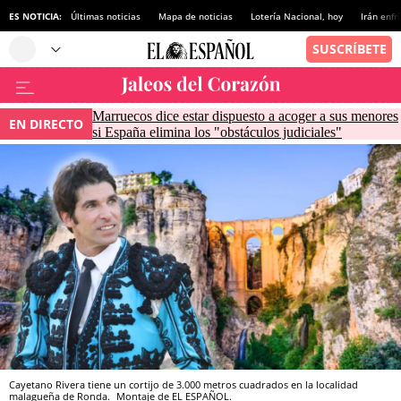
ES NOTICIA:
Últimas noticias
Mapa de noticias
Lotería Nacional, hoy
Irán enfr
Marruecos dice estar dispuesto a acoger a sus menores
EN DIRECTO
si España elimina los "obstáculos judiciales"
Cayetano Rivera tiene un cortijo de 3.000 metros cuadrados en la localidad
malagueña de Ronda.
Montaje de EL ESPAÑOL.