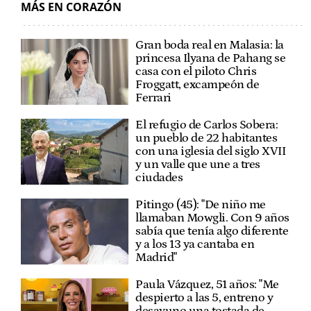
MÁS EN CORAZÓN
Gran boda real en Malasia: la
princesa Ilyana de Pahang se
casa con el piloto Chris
Froggatt, excampeón de
Ferrari
El refugio de Carlos Sobera:
un pueblo de 22 habitantes
con una iglesia del siglo XVII
y un valle que une a tres
ciudades
Pitingo (45): "De niño me
llamaban Mowgli. Con 9 años
sabía que tenía algo diferente
y a los 13 ya cantaba en
Madrid"
Paula Vázquez, 51 años: "Me
despierto a las 5, entreno y
desayuno una tostada de