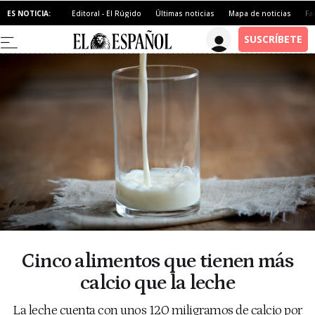
ES NOTICIA:
Editoral - El Rúgido
Últimas noticias
Mapa de noticias
Fa
Cinco alimentos que tienen más
calcio que la leche
La leche cuenta con unos 120 miligramos de calcio por