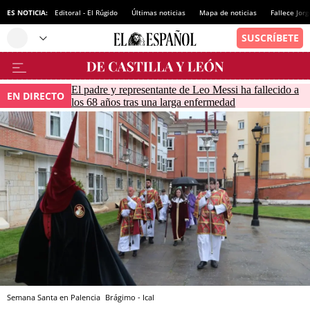
ES NOTICIA:
Editoral - El Rúgido
Últimas noticias
Mapa de noticias
Fallece Jor
El padre y representante de Leo Messi ha fallecido a
EN DIRECTO
los 68 años tras una larga enfermedad
Semana Santa en Palencia
Brágimo - Ical