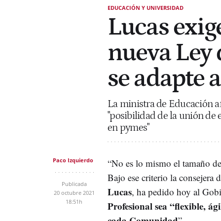
EDUCACIÓN Y UNIVERSIDAD
Lucas exige
nueva Ley d
se adapte 
La ministra de Educación afi
"posibilidad de la unión de
en pymes"
Paco Izquierdo
“No es lo mismo el tamaño d
Bajo ese criterio la consejera
Publicada
Lucas
, ha pedido hoy al Gob
20 octubre 2021
18:51h
Profesional sea “flexible, ág
cada Comunidad
”.