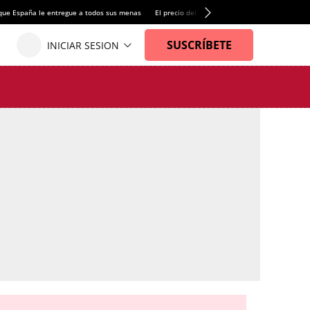
que España le entregue a todos sus menas
El precio del alquiler de vivienda baja por pri