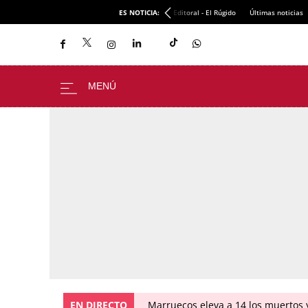
ES NOTICIA:
Editoral - El Rúgido
Últimas noticias
EN DIRECTO
Marruecos eleva a 14 los muertos y