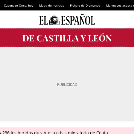
Cuponazo Once, hoy
Mapa de noticias
Fichaje de Diomande
Marruecos acepta 
 236 los heridos durante la crisis migratoria de Ceuta