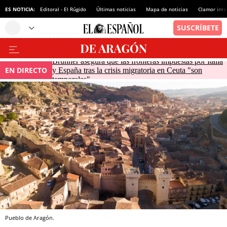
ES NOTICIA:
Editoral - El Rúgido
Últimas noticias
Mapa de noticias
Clamor inte
Brunner asegura que las fronteras impuestas por Italia
EN DIRECTO
y España tras la crisis migratoria en Ceuta "son
temporales"
Pueblo de Aragón.