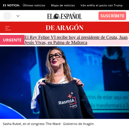
ES NOTICIA:
Últimas noticias
Mapa de noticias
Irán enfría el pacto con Trump
El Rey Felipe VI recibe hoy al presidente de Ceuta, Juan
URGENTE
Jesús Vivas, en Palma de Mallorca
Sasha Rubel, en el congreso 'The Wave'
Gobierno de Aragón