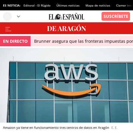
ES NOTICIA:
Editoral - El Rúgido
Últimas noticias
Mapa de noticias
Clamor inte
EN DIRECTO
Brunner asegura que las fronteras impuestas por I
Amazon ya tiene en funcionamiento tres centros de datos en Aragón
E. E.