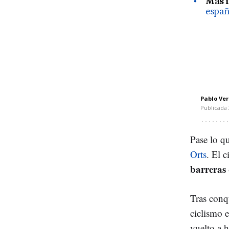
Más 
españ
Pablo Ve
Publicada
Pase lo qu
Orts
. El 
barreras 
Tras conq
ciclismo 
vuelto a h