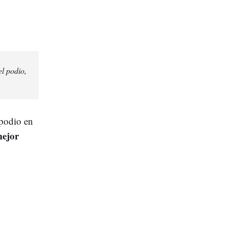
el podio,
 podio en
mejor