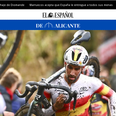
chaje de Diomande
Marruecos acepta que España le entregue a todos sus menas