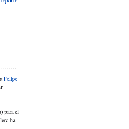
 deporte
ra
Felipe
ar
) para el
lero ha