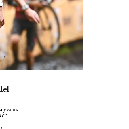
del
ra y suma
s en