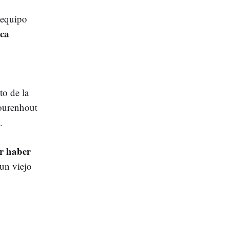
 equipo
ca
to de la
ourenhout
.
or haber
un viejo