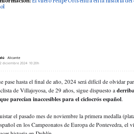
información:
El vilero Felipe Orts entra en la historia del
ol
rdú
Alicante
2 diciembre 2024
10:20h
e pase hasta el final de año, 2024 será difícil de olvidar pa
derrib
ciclista de Villajoyosa, de 29 años, sigue dispuesto a
que parecían inaccesibles para el ciclocrós español
.
uistar el pasado mes de noviembre la primera medalla (plata
español en los Campeonatos de Europa de Pontevedra, el vi
acer historia en Dublín.