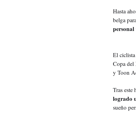
Hasta ahor
belga par
personal
El ciclist
Copa del 
y Toon Aer
Tras este 
logrado 
sueño pers