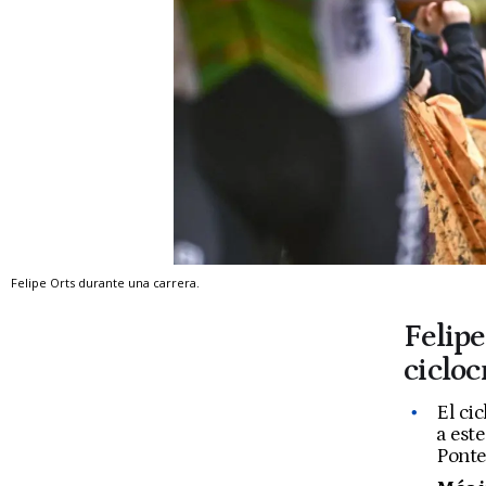
Felipe Orts durante una carrera.
Felipe
cicloc
El ci
a est
Ponte