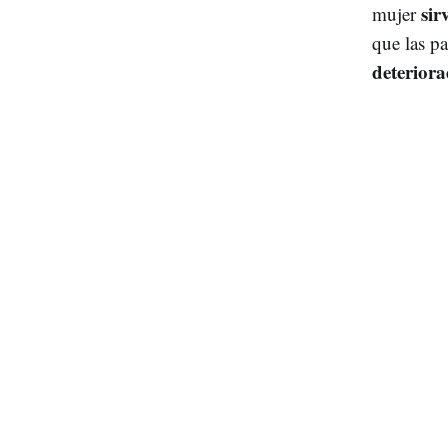
sir
mujer
que las p
deterior