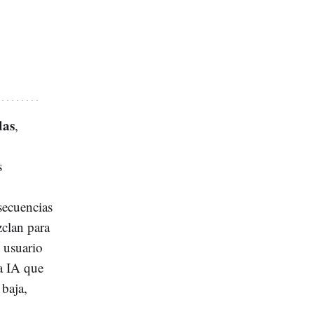
das
,
s
secuencias
zclan para
n usuario
na IA que
 baja,