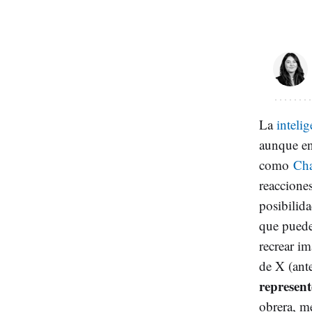
La
intelige
aunque en
como
Ch
reaccione
posibilid
que puede
recrear im
de X (ante
represent
obrera, me