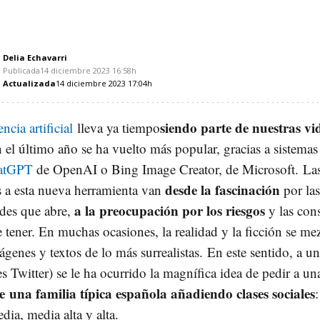
Delia Echavarri
Publicada
14 diciembre 2023
16:58h
Actualizada
14 diciembre 2023
17:04h
siendo parte de nuestras vi
ncia artificial
lleva ya tiempo
 el último año se ha vuelto más popular, gracias a sistemas
atGPT
de OpenAI o Bing Image Creator, de Microsoft. La
desde la fascinación
s a esta nueva herramienta van
por las
a la preocupación por los riesgos
ades que abre,
y las con
 tener. En muchas ocasiones, la realidad y la ficción se me
ágenes y textos de lo más surrealistas. En este sentido, a u
s Twitter) se le ha ocurrido la magnífica idea de pedir a u
e una familia típica española añadiendo clases sociales
:
dia, media alta y alta.