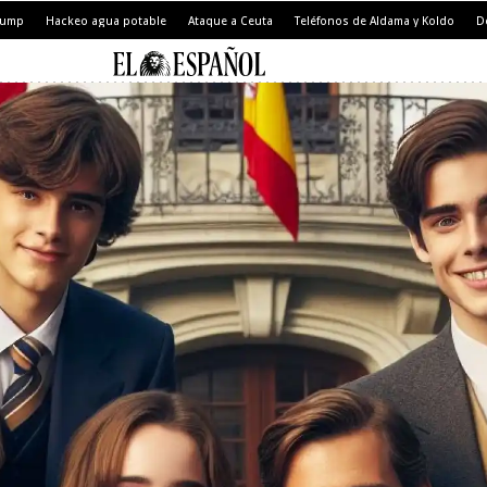
Trump
Hackeo agua potable
Ataque a Ceuta
Teléfonos de Aldama y Koldo
D