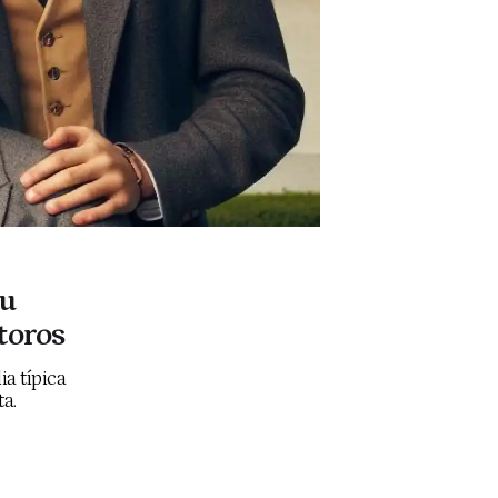
su
 toros
a típica
ta.