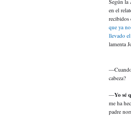
Según la 
en el rela
recibidos 
que ya no
llevado e
lamenta J
—Cuando p
cabeza?
Yo sé 
—
me ha hec
padre nor