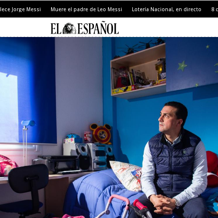
llece Jorge Messi
Muere el padre de Leo Messi
Lotería Nacional, en directo
8 