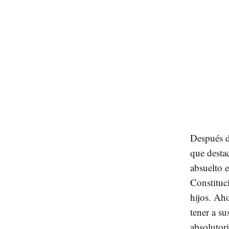
Después d
que dest
absuelto 
Constituci
hijos. Ah
tener a su
absolutor