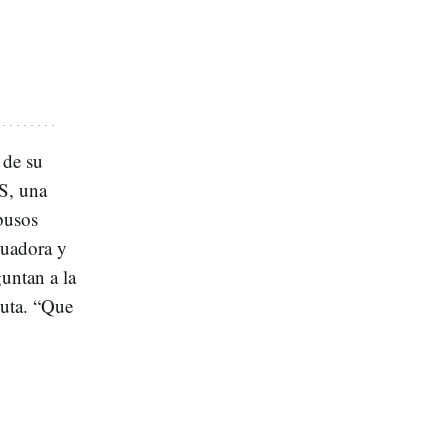
 de su
AS, una
busos
luadora y
guntan a la
euta. “Que