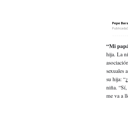
Pepe Bar
Publicada
“Mi papá 
hija. La 
asociació
sexuales 
¿
su hija: “
niña. “Sí,
me va a ll