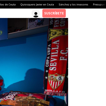
días de Ceuta
Quiosquero Javier en Ceuta
Sánchez y los invasores
Presupues