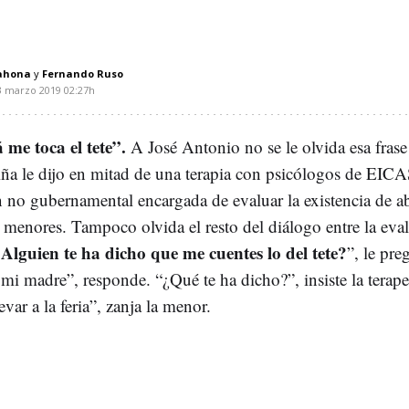
ahona
Fernando Ruso
3 marzo 2019
02:27h
me toca el tete”.
A José Antonio no se le olvida esa frase
niña le dijo en mitad de una terapia con psicólogos de EIC
n no gubernamental encargada de evaluar la existencia de a
a menores. Tampoco olvida el resto del diálogo entre la eva
Alguien te ha dicho que me cuentes lo del tete?
”, le pre
 mi madre”, responde. “¿Qué te ha dicho?”, insiste la terap
evar a la feria”, zanja la menor.