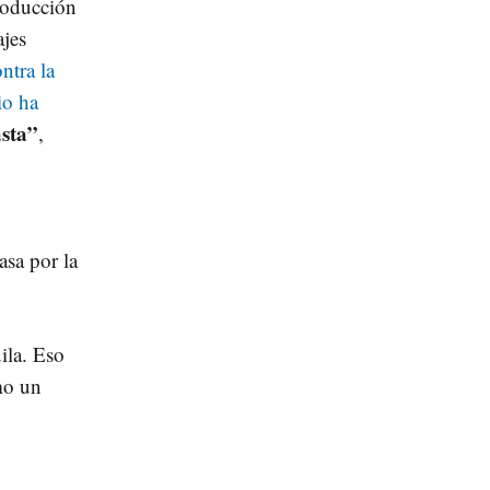
troducción
ajes
ntra la
io ha
sta”
,
asa por la
ila. Eso
mo un