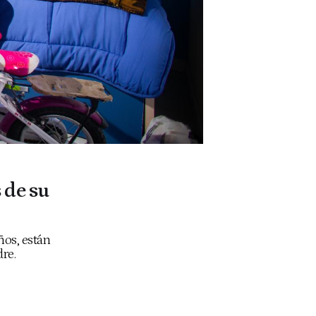
 de su
ños, están
dre.