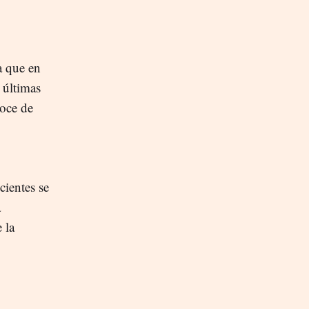
a que en
s últimas
oce de
cientes se
a
 la