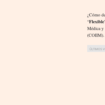
¿Cómo deb
Flexible
“
Médica y 
(COIIM).