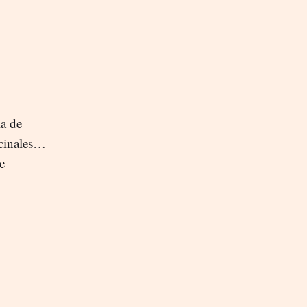
la de
icinales…
e