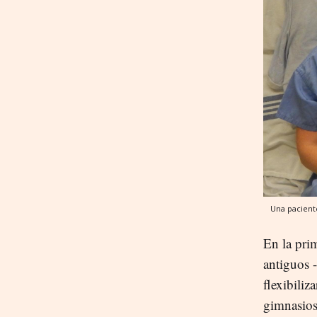
Una pacient
En la prim
antiguos 
flexibiliz
gimnasios