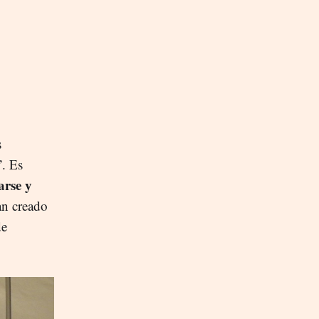
s
”. Es
arse y
han creado
de