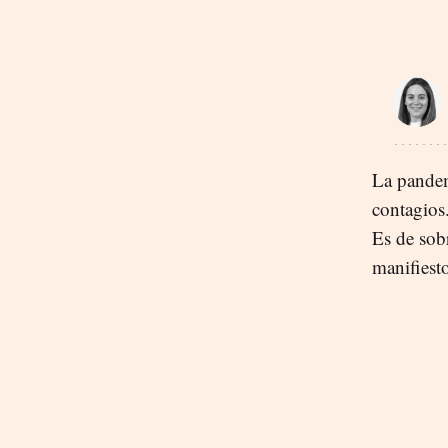
La pandem
contagios
Es de sobr
manifiest