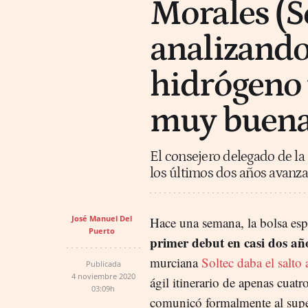
Morales (S
analizando
hidrógeno 
muy buenas
El consejero delegado de la
los últimos dos años avanza
José Manuel Del
Hace una semana, la bolsa es
Puerto
primer debut en casi dos añ
murciana
Soltec daba el salto 
Publicada
4 noviembre 2020
ágil itinerario de apenas cuat
03:09h
comunicó formalmente al supe