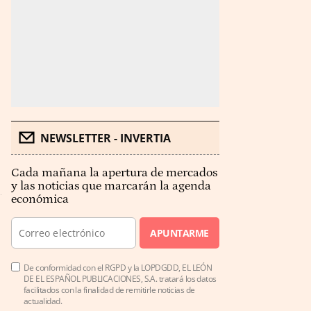
NEWSLETTER - INVERTIA
Cada mañana la apertura de mercados
y las noticias que marcarán la agenda
económica
APUNTARME
De conformidad con el RGPD y la LOPDGDD, EL LEÓN
DE EL ESPAÑOL PUBLICACIONES, S.A. tratará los datos
facilitados con la finalidad de remitirle noticias de
actualidad.