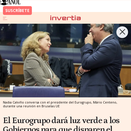
Nadia Calviño conversa con el presidente del Eurogrupo, Mário Centeno,
durante una reunión en Bruselas
UE
El Eurogrupo dará luz verde a los
Gobiernos para que disparen el