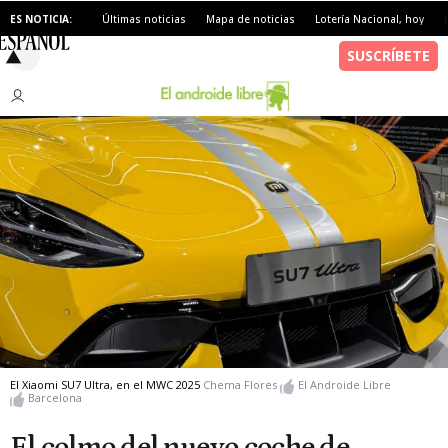
ES NOTICIA:
Últimas noticias
Mapa de noticias
Lotería Nacional, hoy
El Xiaomi SU7 Ultra, en el MWC 2025
Chema Flores
El Androide Libre
Barcelona
El colmo del nuevo coche de