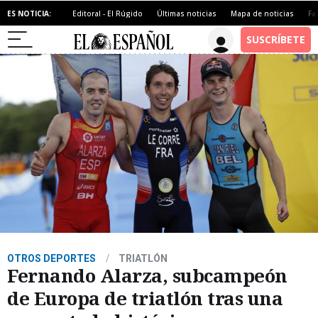
ES NOTICIA:
Editoral - El Rúgido
Últimas noticias
Mapa de noticias
Fa
OTROS DEPORTES
TRIATLÓN
Fernando Alarza, subcampeón
de Europa de triatlón tras una