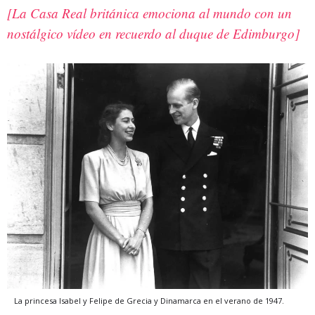
[La Casa Real británica emociona al mundo con un
nostálgico vídeo en recuerdo al duque de Edimburgo]
La princesa Isabel y Felipe de Grecia y Dinamarca en el verano de 1947.