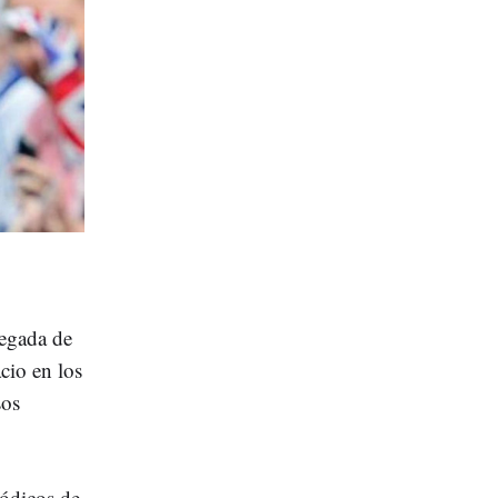
legada de
cio en los
sos
iódicos de