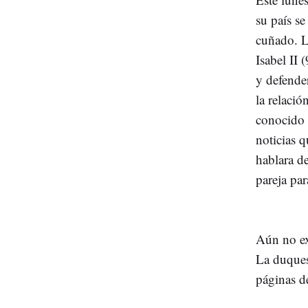
su país s
cuñado. L
Isabel II 
y defende
la relació
conocido 
noticias q
hablara d
pareja par
Aún no ex
La duques
páginas d