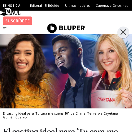
ES NOTICIA:
Editoral - El Rúgido
Últimas noticias
Cuponazo Once, hoy
El casting ideal para 'Tu cara me suena 10': de Chanel Terrero a Cayetana
Guillén Cuervo
El casting ideal para 'Tu cara me