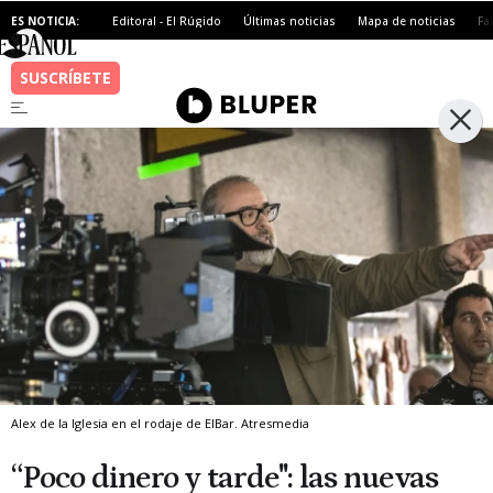
ES NOTICIA:
Editoral - El Rúgido
Últimas noticias
Mapa de noticias
Fa
Alex de la Iglesia en el rodaje de ElBar.
Atresmedia
“Poco dinero y tarde": las nuevas