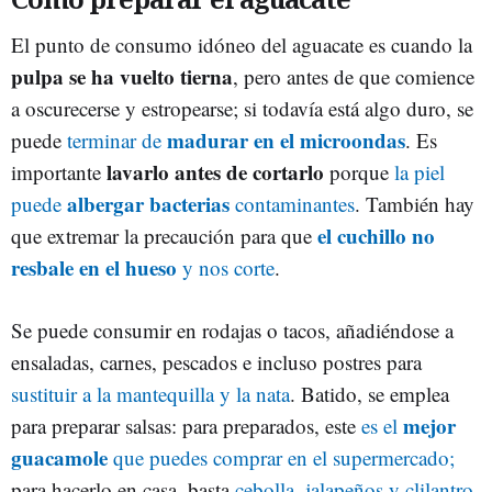
El punto de consumo idóneo del aguacate es cuando la
pulpa se ha vuelto tierna
, pero antes de que comience
a oscurecerse y estropearse; si todavía está algo duro, se
madurar en el microondas
puede
terminar de
. Es
lavarlo antes de cortarlo
importante
porque
la piel
albergar bacterias
puede
contaminantes
. También hay
el cuchillo no
que extremar la precaución para que
resbale en el hueso
y nos corte
.
Se puede consumir en rodajas o tacos, añadiéndose a
ensaladas, carnes, pescados e incluso postres para
sustituir a la mantequilla y la nata
. Batido, se emplea
mejor
para preparar salsas: para preparados, este
es el
guacamole
que puedes comprar en el supermercado;
para hacerlo en casa, basta
cebolla, jalapeños y clilantro
.