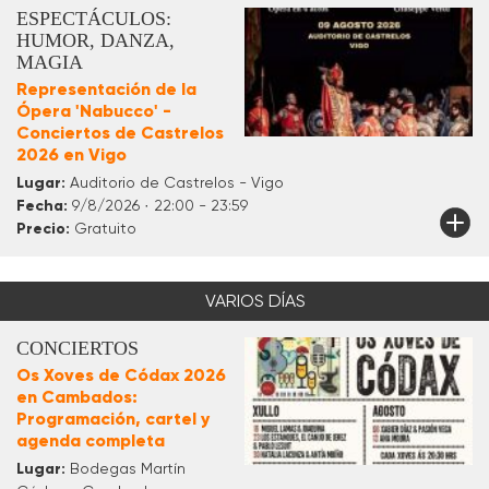
ESPECTÁCULOS:
HUMOR, DANZA,
MAGIA
Representación de la
Ópera 'Nabucco' -
Conciertos de Castrelos
2026 en Vigo
Lugar:
Auditorio de Castrelos - Vigo
Fecha:
9/8/2026 · 22:00 - 23:59
Precio:
Gratuito
VARIOS DÍAS
CONCIERTOS
Os Xoves de Códax 2026
en Cambados:
Programación, cartel y
agenda completa
Lugar:
Bodegas Martín