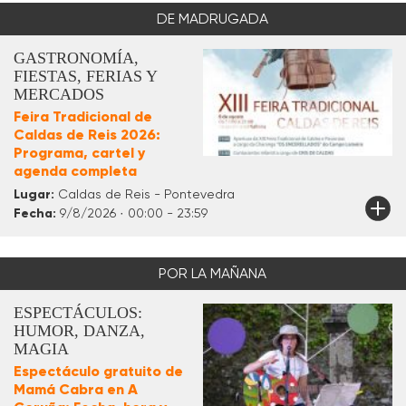
DE MADRUGADA
GASTRONOMÍA,
FIESTAS, FERIAS Y
MERCADOS
Feira Tradicional de
Caldas de Reis 2026:
Programa, cartel y
agenda completa
Lugar:
Caldas de Reis - Pontevedra
Fecha:
9/8/2026 · 00:00 - 23:59
POR LA MAÑANA
ESPECTÁCULOS:
HUMOR, DANZA,
MAGIA
Espectáculo gratuito de
Mamá Cabra en A