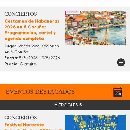
CONCIERTOS
Certamen de Habaneras
2026 en A Coruña:
Programación, cartel y
agenda completa
Lugar:
Varias localizaciones
en A Coruña
Fecha:
5/8/2026 - 9/8/2026
Precio:
Gratuito
EVENTOS DESTACADOS
MIÉRCOLES 5
CONCIERTOS
Festival Noroeste