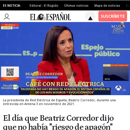
ES NOTICIA:
Editoral - El Rúgido
Últimas noticias
Mapa de noticias
Cl
La presidenta de Red Eléctrica de España, Beatriz Corredor, durante una
entrevista en Antena 3 en noviembre de 2021.
El día que Beatriz Corredor dijo
que no había "riesgo de apagón"