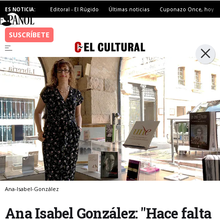
ES NOTICIA:
Editoral - El Rúgido
Últimas noticias
Cuponazo Once, hoy
Ana-Isabel-González
Ana Isabel González: "Hace falta