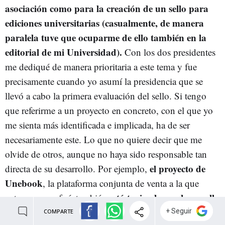
asociación como para la creación de un sello para
ediciones universitarias (casualmente, de manera
paralela tuve que ocuparme de ello también en la
editorial de mi Universidad).
Con los dos presidentes
me dediqué de manera prioritaria a este tema y fue
precisamente cuando yo asumí la presidencia que se
llevó a cabo la primera evaluación del sello. Si tengo
que referirme a un proyecto en concreto, con el que yo
me sienta más identificada e implicada, ha de ser
necesariamente este. Lo que no quiere decir que me
olvide de otros, aunque no haya sido responsable tan
el proyecto de
directa de su desarrollo. Por ejemplo,
Unebook
, la plataforma conjunta de venta a la que
está teniendo un desarrollo
antes ya me referí, también
importante durante estos últimos años
y aunque no
COMPARTE