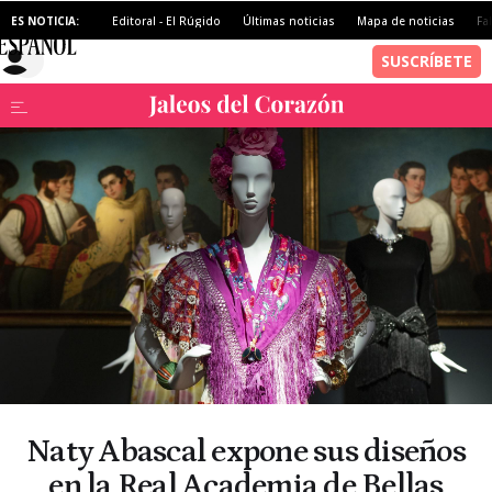
ES NOTICIA:
Editoral - El Rúgido
Últimas noticias
Mapa de noticias
Fa
Naty Abascal expone sus diseños
en la Real Academia de Bellas