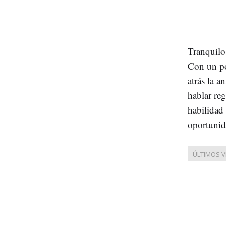
Tranquil
Con un po
atrás la a
hablar re
habilidad
oportunid