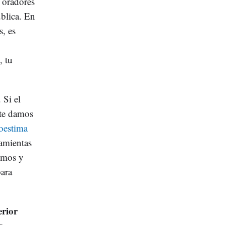
 oradores
ública. En
s, es
, tu
. Si el
 te damos
oestima
amientas
vimos y
para
erior