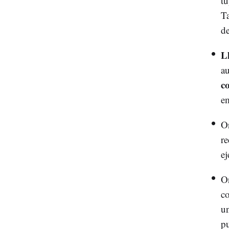
tu
Ta
de
L
au
c
e
Or
re
ej
Or
co
un
pu