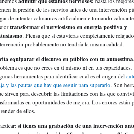
admitir que estamos nerviosos:
ebemos
hasta los mejores
enten la presión de los nervios antes de una intervención p
gar de intentar calmarnos artificialmente tomando calmante
transformar el nerviosismo en energía positiva y
ejor
ntusiasmo
. Piensa que si estuvieras completamente relajado
tervención probablemente no tendría la misma calidad.
vita equiparar el discurso en público con tu autoestima
oblema es que no crees en ti mismo ni en tus capacidades,
gunas herramientas para identificar cual es el origen del
aut
ja y las pautas que hay que seguir para superarlo
. Son herr
e sirven para descubrir las limitaciones con las que convi
asformarlas en oportunidades de mejora. Los errores están 
render de ellos.
si tienes una grabación de una intervención ant
acticar: