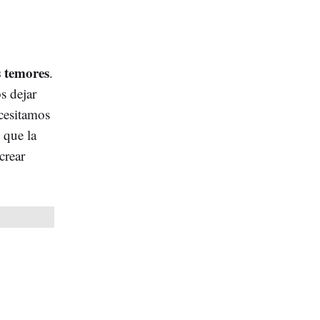
s temores
.
s dejar
ecesitamos
 que la
crear