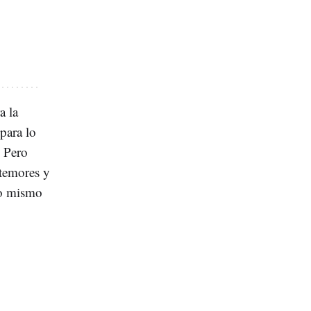
a la
para lo
. Pero
 temores y
no mismo