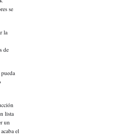
s
.
res se
r la
s de
o pueda
o
ducción
n lista
er un
 acaba el