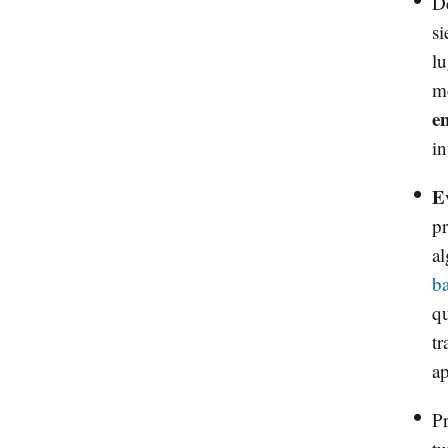
D
si
lu
m
e
in
E
pr
al
ba
qu
tr
ap
Pr