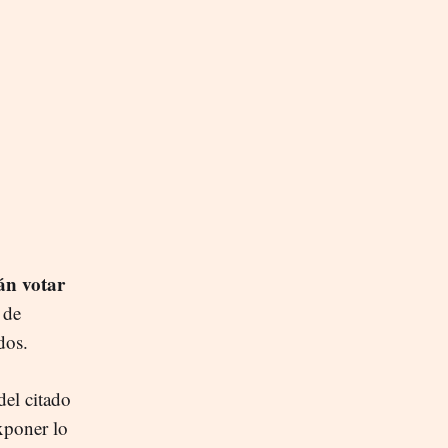
án votar
 de
dos.
del citado
xponer lo