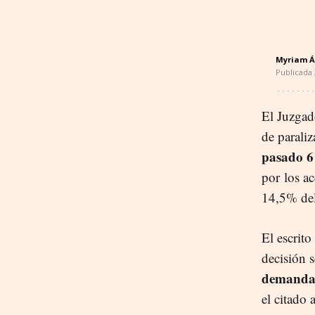
Myriam Á
Publicada
El Juzgad
de parali
pasado 6
por los ac
14,5% del
El escrito
decisión 
demand
el citado