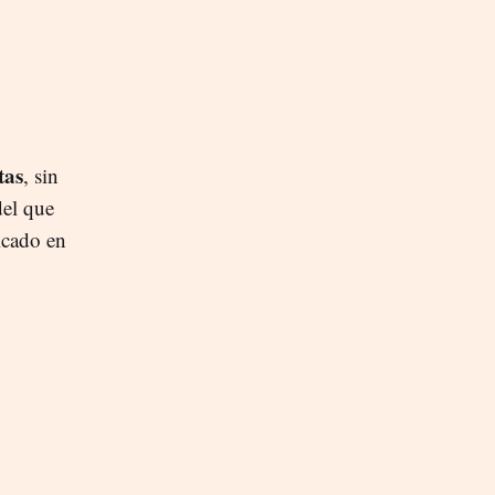
tas
, sin
del que
icado en
,