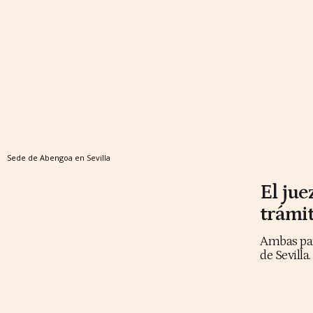
Sede de Abengoa en Sevilla
El jue
trámit
Ambas part
de Sevilla.