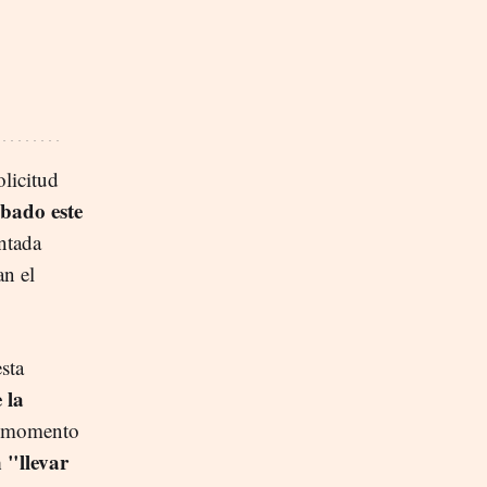
olicitud
bado este
ntada
an el
sta
 la
el momento
 "llevar