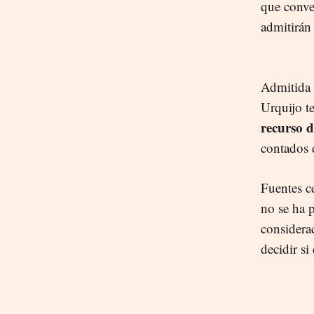
que conve
admitirán 
Admitida 
Urquijo t
recurso d
contados d
Fuentes ce
no se ha 
considerac
decidir si