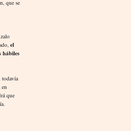
n, que se
nzalo
el
lado,
s hábiles
n todavía
a en
drá que
ñía.