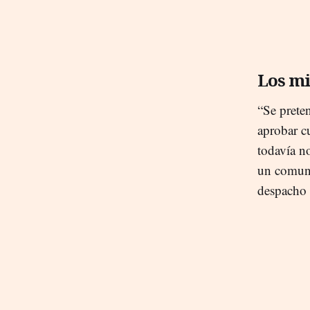
Los mi
“Se prete
aprobar c
todavía n
un comuni
despacho 