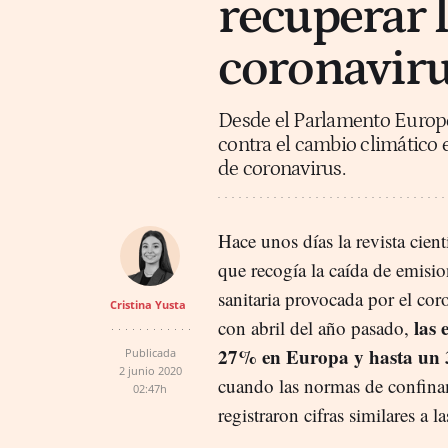
recuperar 
coronavir
Desde el Parlamento Europe
contra el cambio climático e
de coronavirus.
Hace unos días la revista cient
que recogía la caída de emisi
sanitaria provocada por el co
Cristina Yusta
las 
con abril del año pasado,
27% en Europa y hasta un
Publicada
2 junio 2020
cuando las normas de confinam
02:47h
registraron cifras similares a l