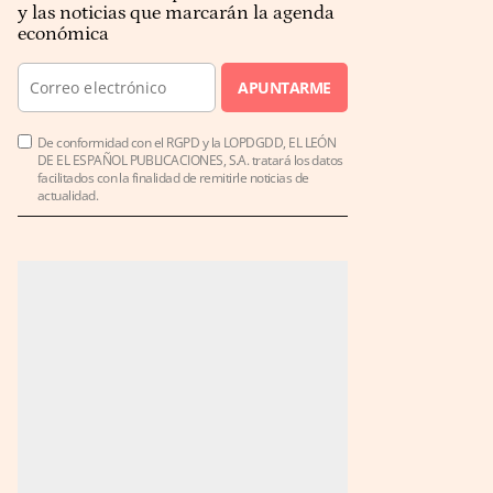
y las noticias que marcarán la agenda
económica
APUNTARME
De conformidad con el RGPD y la LOPDGDD, EL LEÓN
DE EL ESPAÑOL PUBLICACIONES, S.A. tratará los datos
facilitados con la finalidad de remitirle noticias de
actualidad.