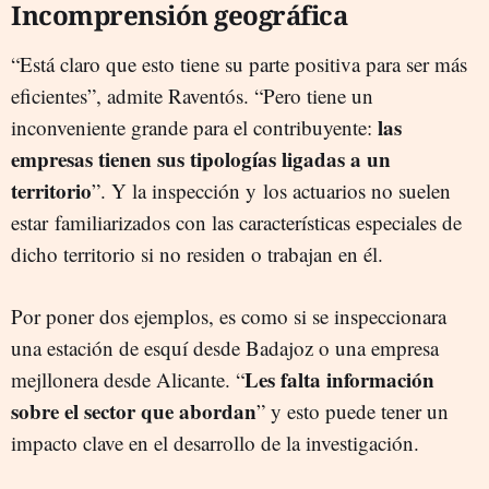
Incomprensión geográfica
“Está claro que esto tiene su
parte positiva para ser más
ef
cientes
”,
admite Raventós. “Pero tiene
un
las
i
nconveniente
grande para el contribuyente:
empresas tienen sus tipologías ligadas a un
territorio
”. Y l
a
in
s
pección
y los actuarios no suelen
estar
familiarizados
con las características especiales de
dicho territorio si no residen o trabajan en él.
Por poner dos ejemplos,
e
s
como si se inspeccionara
una estación de esquí desde Badajoz
o una empresa
Les falta información
mejllonera desde Alicante. “
sobre el sector que aborda
n
” y esto puede tener un
impacto clave en el desarrollo de la investigación.