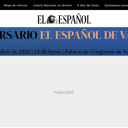
Mapa de noticias
Lotería Nacional, en directo
8 días de Ceuta
Quiosquero Javie
ERSARIO
EL ESPAÑOL DE 
abril de 2026 | 19.00 horas | Palacio de Congresos de V