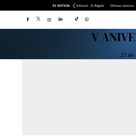
ES NOTICIA:
Editoral - El Rúgido
Últimas noticias
V ANIV
21 de 