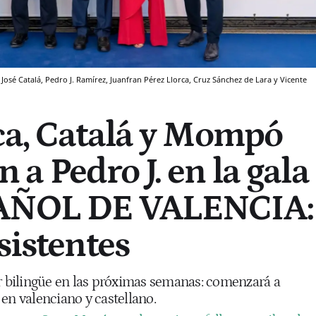
José Catalá, Pedro J. Ramírez, Juanfran Pérez Llorca, Cruz Sánchez de Lara y Vicente
ca, Catalá y Mompó
a Pedro J. en la gala
PAÑOL DE VALENCIA:
sistentes
er bilingüe en las próximas semanas: comenzará a
en valenciano y castellano.