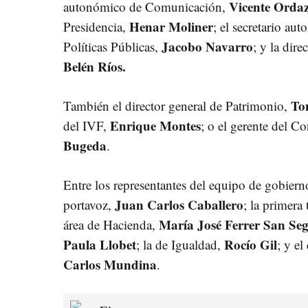
Vicente Orda
autonómico de Comunicación,
Henar Moliner
Presidencia,
; el secretario au
Jacobo Navarro
Políticas Públicas,
; y la dir
Belén Ríos.
To
También el director general de Patrimonio,
Enrique Montes
del IVF,
; o el gerente del 
Bugeda
.
Entre los representantes del equipo de gobier
Juan Carlos Caballero
portavoz,
; la primera
María José Ferrer San Se
área de Hacienda,
Paula Llobet
Rocío Gil
; la de Igualdad,
; y e
Carlos Mundina
.