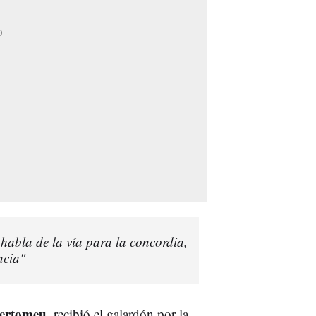
habla de la vía para la concordia,
ncia"
Bertomeu
, recibió el galardón por la