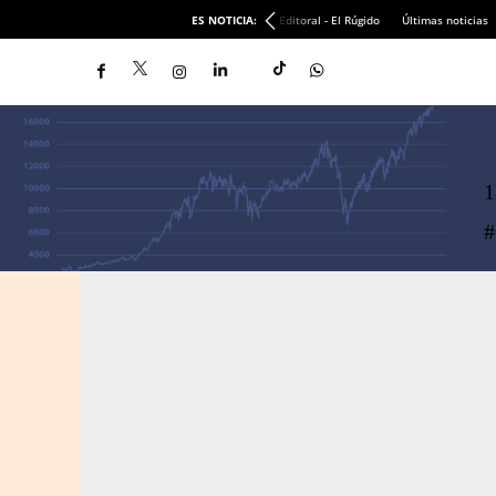
ES NOTICIA:
Editoral - El Rúgido
Últimas noticias
1
#