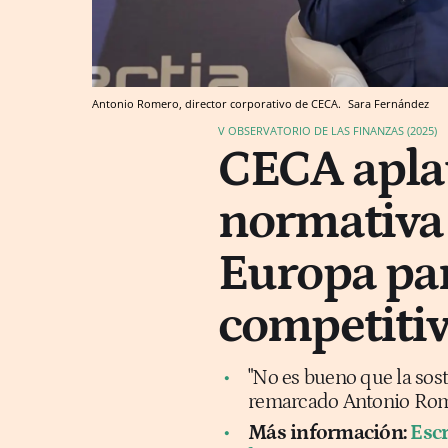
Antonio Romero, director corporativo de CECA.
Sara Fernández
V OBSERVATORIO DE LAS FINANZAS (2025)
CECA aplau
normativa
Europa par
competiti
"No es bueno que la sost
remarcado Antonio Rome
Más información:
Escr