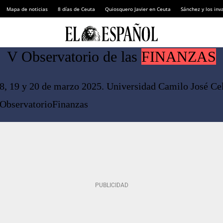
Mapa de noticias
8 días de Ceuta
Quiosquero Javier en Ceuta
Sánchez y los inv
V Observatorio de las
FINANZAS
8, 19 y 20 de marzo 2025. Universidad Camilo José Ce
ObservatorioFinanzas