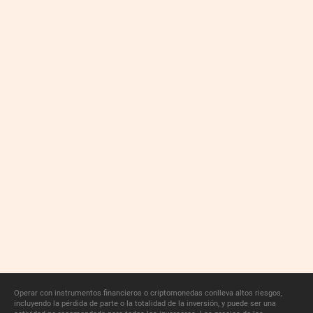
Operar con instrumentos financieros o criptomonedas conlleva altos riesgos,
incluyendo la pérdida de parte o la totalidad de la inversión, y puede ser una