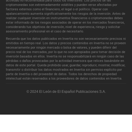
actividad no recomendada para todos los inversores. Los precios de las
criptomonedas son extremadamente volátiles y pueden verse afectadas por
factores externos como el financiero, el legal o el político. Operar con
apalancamiento aumenta significativamente los riesgos de la inversión. Antes de
realizar cualquier inversión en instrumentos financieros o criptomonedas debes
estar informado de los riesgos asociados de operar en los mercados financieros,
considerando tus objetivos de inversión, nivel de experiencia, riesgo y solicitar
asesoramiento profesional en el caso de necesitarlo.
Recuerda que los datos publicados en Invertia no son necesariamente precisos ni
emitidos en tiempo real. Los datos y precios contenidos en Invertia no se proveen
necesariamente por ningún mercado o bolsa de valores, y pueden diferir del
precio real de los mercados, por lo que no son apropiados para tomar decisión de
inversión basados en ellos. Invertia no se responsabilizará en ningún caso de las
pérdidas o daños provocadas por la actividad inversora que relices basándote en
datos de este portal. Queda prohibido usar, guardar, reproducir, mostrar, modificar,
transmitir o distribuir los datos mostrados en Invertia sin permiso explícito por
parte de Invertia o del proveedor de datos. Todos los derechos de propiedad
intelectual están reservados a los proveedores de datos contenidos en Invertia.
© 2024 El León de El Español Publicaciones S.A.