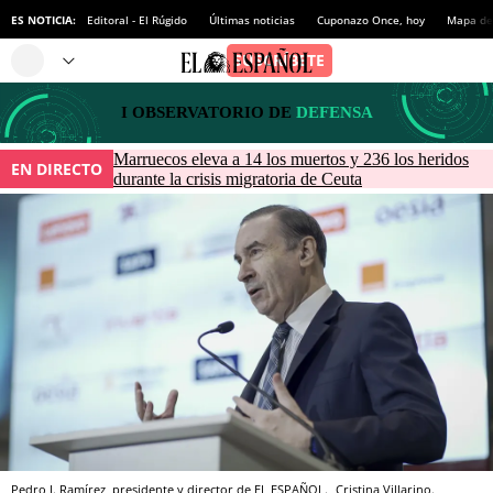
ES NOTICIA:
Editoral - El Rúgido
Últimas noticias
Cuponazo Once, hoy
Mapa de 
I OBSERVATORIO DE
DEFENSA
Marruecos eleva a 14 los muertos y 236 los heridos
EN DIRECTO
durante la crisis migratoria de Ceuta
Pedro J. Ramírez, presidente y director de EL ESPAÑOL.
Cristina Villarino.