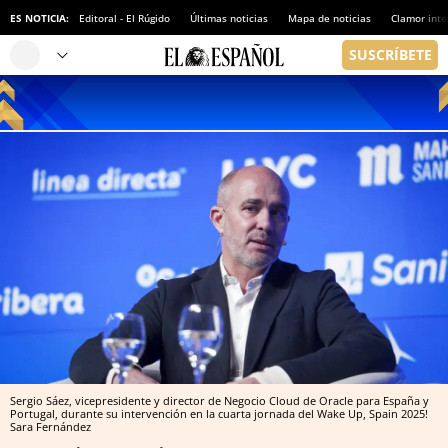
ES NOTICIA:
Editoral - El Rúgido
Últimas noticias
Mapa de noticias
Clamor inte
Sergio Sáez, vicepresidente y director de Negocio Cloud de Oracle para España y
Portugal, durante su intervención en la cuarta jornada del Wake Up, Spain 2025!
Sara Fernández