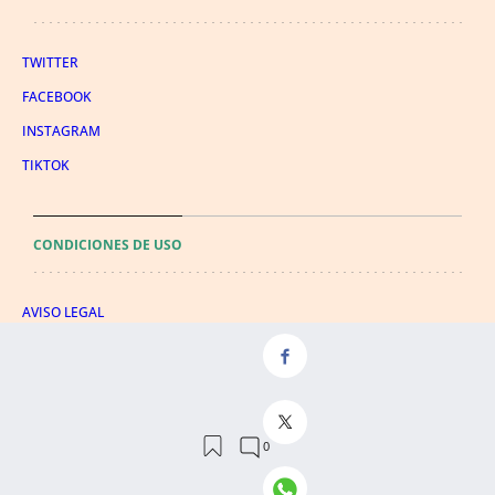
TWITTER
FACEBOOK
INSTAGRAM
TIKTOK
CONDICIONES DE USO
AVISO LEGAL
POLÍTICA DE PRIVACIDAD
CONDICIONES DE COMPRA
POLÍTICA DE COOKIES
AVISO DE TRANSPARENCIA
ADMINISTRACIÓN UTIQ