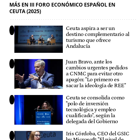
MÁS EN III FORO ECONÓMICO ESPAÑOL EN
CEUTA (2025)
Ceuta aspira a ser un
destino complementario al
turismo que ofrece
Andalucía
Juan Bravo, ante los
cambios urgentes pedidos
a CNMC para evitar otro
apagón: "Lo primero es
sacar la ideología de REE"
Ceuta se consolida como
"polo de inversión
tecnológica y empleo
cualificado", según la
delegada del Gobierno
Iris Córdoba, CEO del GSIC
by Microsoft: "El nivel de