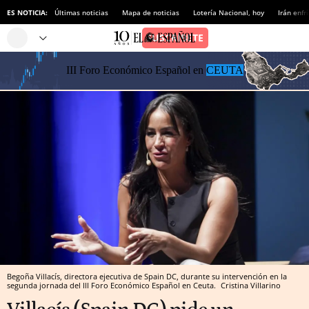
ES NOTICIA:
Últimas noticias
Mapa de noticias
Lotería Nacional, hoy
Irán enfr
III Foro Económico Español en
CEUTA
Begoña Villacís, directora ejecutiva de Spain DC, durante su intervención en la
segunda jornada del III Foro Económico Español en Ceuta.
Cristina Villarino