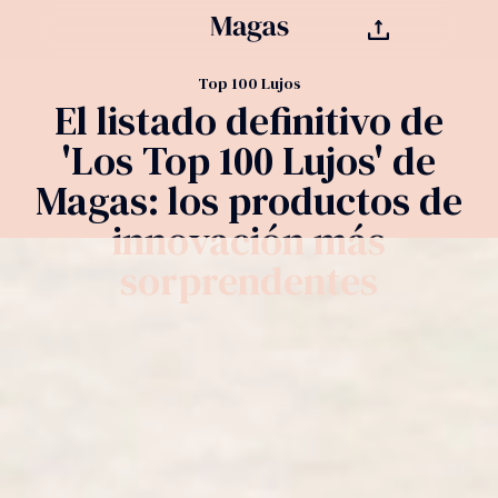
Top 100 Lujos
Top 100 Lujos
El listado definitivo de
El listado definitivo de
'Los Top 100 Lujos' de
'Los Top 100 Lujos' de
Magas: los productos de
Magas: los productos de
innovación más
innovación más
sorprendentes
sorprendentes