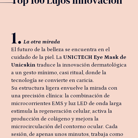
T
o
p
1
0
0
L
u
j
o
s
I
n
n
o
v
a
c
i
ó
n
1.
La otra mirada
El futuro de la belleza se encuentra en el
cuidado de la piel. La
UNICTECH Eye Mask de
Unicskin
traduce la innovación dermatológica
a un gesto mínimo, casi ritual, donde la
tecnología se convierte en caricia.
Su estructura ligera envuelve la mirada con
una precisión clínica: la combinación de
microcorrientes EMS y luz LED de onda larga
estimula la regeneración celular, activa la
producción de colágeno y mejora la
microcirculación del contorno ocular. Cada
sesión, de apenas unos minutos, trabaja como