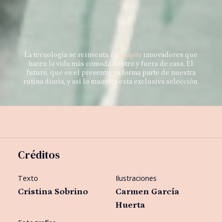
La tecnología se reinventa en
gadgets
innovadores que
hacen la vida más cómoda dentro y fuera de casa. El
futuro, que es el presente, ya forma parte de nuestra
rutina diaria, y así lo muestra esta exclusiva selección.
Créditos
Texto
Ilustraciones
Cristina Sobrino
Carmen García
Huerta