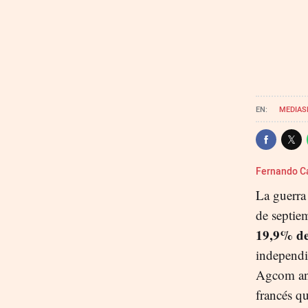
MEDIAS
Fernando 
La guerra
de septie
19,9% del
independi
Agcom ant
francés q