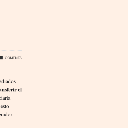
ediados
nsferir el
iaria
uesto
erador