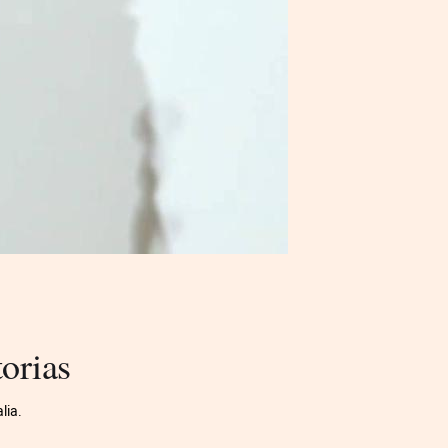
torias
lia.