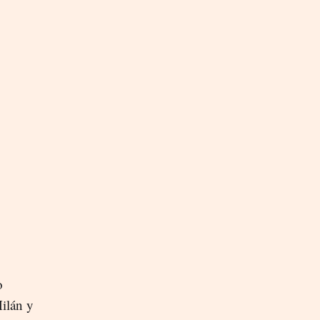
o
Milán y