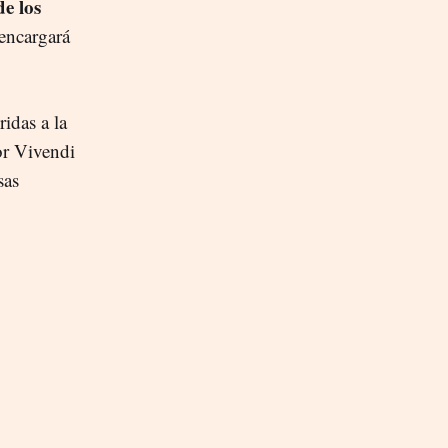
e los
 encargará
ridas a la
or Vivendi
sas