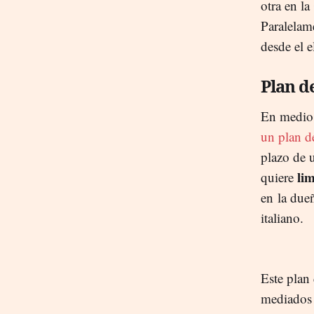
otra en la
Paralelam
desde el e
Plan d
En medio d
un plan d
plazo de u
li
quiere
en la due
italiano.
Este plan 
mediados 