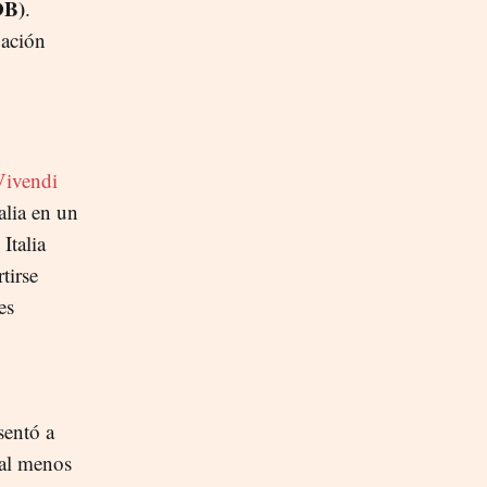
OB)
.
pación
Vivendi
alia en un
Italia
tirse
es
sentó a
"al menos