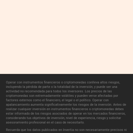
Operar con instrumentos financieros o criptomonedas conlleva altos riesgos,
incluyendo la pérdida de parte o la totalidad de la inversión, y puede ser una
actividad no recomendada para todos los inversores. Los precios de las
criptomonedas son extremadamente volátiles y pueden verse afectadas por
factores externos como el financiero, el legal o el político. Operar con
apalancamiento aumenta significativamente los riesgos de la inversión. Antes de
realizar cualquier inversión en instrumentos financieros o criptomonedas debes
estar informado de los riesgos asociados de operar en los mercados financieros,
considerando tus objetivos de inversión, nivel de experiencia, riesgo y solicitar
asesoramiento profesional en el caso de necesitarlo.
Recuerda que los datos publicados en Invertia no son necesariamente precisos ni